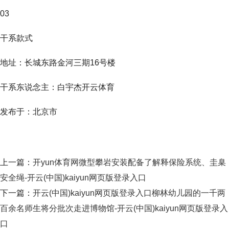
03
干系款式
地址：长城东路金河三期16号楼
干系东说念主：白宇杰开云体育
发布于：北京市
上一篇：
开yun体育网微型攀岩安装配备了解释保险系统、圭臬
安全绳-开云(中国)kaiyun网页版登录入口
下一篇：
开云(中国)kaiyun网页版登录入口柳林幼儿园的一千两
百余名师生将分批次走进博物馆-开云(中国)kaiyun网页版登录入
口