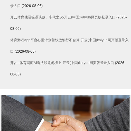
录入口
(2026-08-06)
开云体育他经验谬误败、牢狱之灾-开云(中国)kaiyun网页版登录入口
(2026-
08-06)
体育游戏app平台心里计划着钱放银行不合算-开云(中国)kaiyun网页版登录入
口
(2026-08-05)
开yun体育网而AI看法股龙虎榜上-开云(中国)kaiyun网页版登录入口
(2026-
08-05)