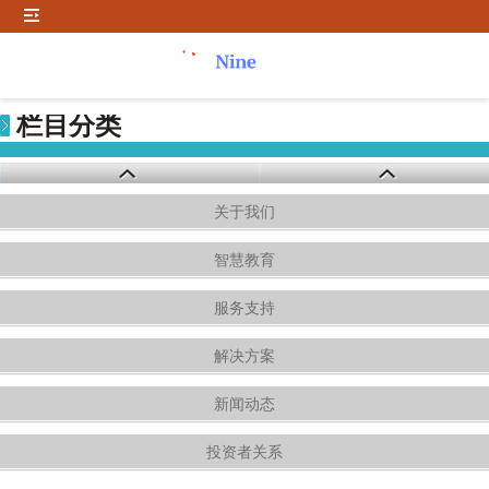
栏目分类
关于我们
智慧教育
服务支持
解决方案
新闻动态
投资者关系