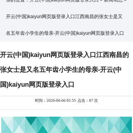
开云(中国)kaiyun网页版登录入口江西南昌的张女士是又
名五年齿小学生的母亲-开云(中国)kaiyun网页版登录入口
开云(中国)kaiyun网页版登录入口江西南昌的
张女士是又名五年齿小学生的母亲-开云(中
国)kaiyun网页版登录入口
时间：2026-06-06 05:55
点击：87 次