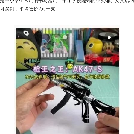
是中小学生常用的书写器用，中小学校隔邻的小卖铺、文具店均
可买到，平均售价2元一支。