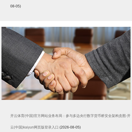
08-05)
开云体育(中国)官方网站业务布局：参与多边央行数字货币桥安全架构贪图-开
云(中国)kaiyun网页版登录入口
(2026-08-05)