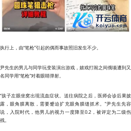
执行上，由“笔枪”引起的偶而事故照旧发生不少。
尹先生的男儿与同学玩变装演出游戏，嬉戏打闹之间俄顷遭到又
名同学用“笔枪”对着眼睛弹射。
“孩子左眼坐窝出现流血症状。送往病院之后，医师会诊后果披
露，眼角膜离散，需要蹙迫扩充眼角膜缝抓术。”尹先生先容
说，入院时代，他男儿的视力一度降至0.2，被评定为二级伤
残。